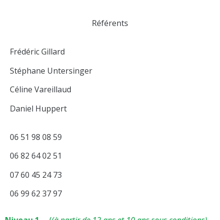
Référents
Frédéric Gillard
Stéphane Untersinger
Céline Vareillaud
Daniel Huppert
06 51 98 08 59
06 82 64 02 51
07 60 45 24 73
06 99 62 37 97
Niveau 1
(
(à partir de 12 ans et 10 ans sous conditions) –